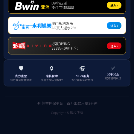
此次社会实践活动不仅拓展了同学们的
学习奠定了坚实的实践基础。
撰稿人：张绪娥
审稿人：刘