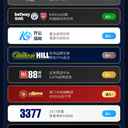
活动新闻
2024级行政
发布日期
为全面提高员工的专业素养和实践能力
16日期间，2024级行政管理专业开展了为
5月12日下午，2024级行政管理专业
代德州的人文历史、德州人文演进的精彩之
观进一步加深了全体师生对德州人文历史的
观了德州市国防动员宣教馆。大家共同了解
营、应急逃生竞赛营、尾厅等。此次参观通