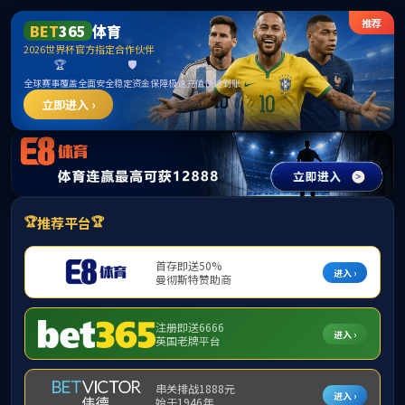
网站首页
365英国上市
师资队伍
党建工作
教务教学
联系我们